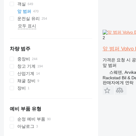
객실
앞 범퍼
운전실 유리
모두 표시
옆유리
에어컨 컨덴서
앞유리
에어컨 컴프레서
2
뒷유리창
공조 장치
파노라마 루프
에어컨 건조기 필터
앞 범퍼 Volvo E
차량 범주
에어컨 호스
중장비
가격은 요청 시 
에어컨 필터
앞 범퍼
창고 기계
굴착기
기타 에어컨 부품
스웨덴, Arvika 
산업기계
크레인
지게차
미니 굴착기
Rackstad Bil & D
채굴 장비
도로 건설기계
금속 공작기계
백호 로더
경유 지게차
판매자에게 연락
장비
건설용 롤러
식품 가공 장비
채석 기계
아스팔트 페이버
전기 지게차
토공장비
인쇄기계
분쇄 장비
가스지게차
제빵 장비
굴절식 덤프 트럭
건설 로더
의료장비
그레이더
전동 팔레트 트럭
예비 부품 유형
기타 건설기계
실험 장비
불도저
스키드 스티어
오더 피커
텔레스코픽 휠 로더
견인 트랙터
순정 예비 부품
휠 로더
텔레핸들러
아날로그
리치 트럭