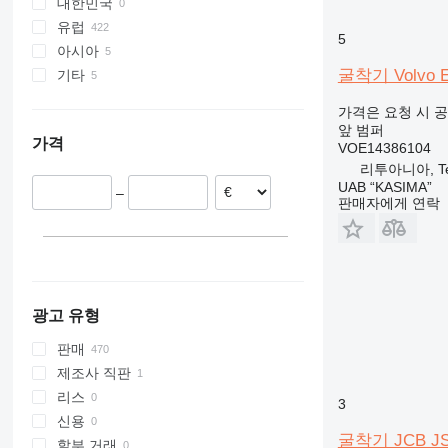
대한민국
유럽
5
아시아
네덜란드
굴착기 Volvo 
기타
덴마크
중국
이탈리아
터키
우크라이나
가격은 요청 시 
독일
키르기스스탄
앞 범퍼
가격
리투아니아
VOE14386104
리투아니아, Tel
프랑스
UAB “KASIMA”
–
체코
판매자에게 연락
루마니아
모두 표시
광고 유형
판매
제조사 직판
리스
3
신용
굴착기 JCB JS1
할부 거래