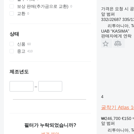
보상 판매(추가금으로 교환)
가격은 요청 시 
교환
앞 범퍼
332/J2687 335/1
리투아니아, Tel
UAB “KASIMA”
상태
판매자에게 연락
신품
중고
제조년도
–
4
굴착기 Atlas 
₩246,700
€150
앞 범퍼
필터가 누락되었습니까?
리투아니아, Tel
변경 제안