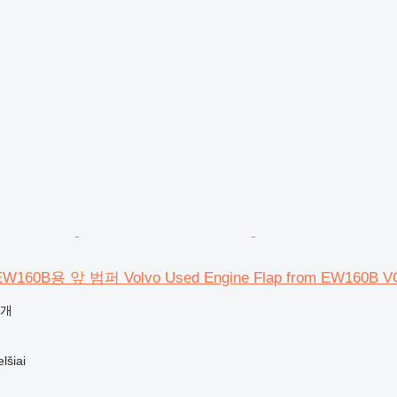
W160B용 앞 범퍼 Volvo Used Engine Flap from EW160B V
공개
šiai