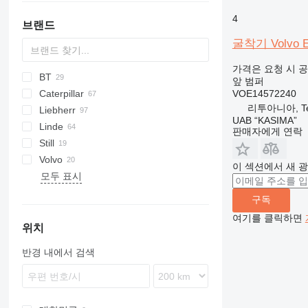
팔레트 스태커
4
브랜드
굴착기 Volvo 
가격은 요청 시 
BT
AFW
1604
PLL
앞 범퍼
VOE14572240
Caterpillar
TS
LPE
570
리투아니아, Tel
Liebherr
LWE
580
140
Targo
C-series
EX
W-series
Stahlfolder
LX
806
3CX
310 G
ECE
PC
U-series
UAB “KASIMA”
Linde
OSE
1845
226
ZW
4CX
310 K
EFG
PW
A-series
판매자에게 연락
Still
SPE
242
ZX
220X
410
EJE
LH
E-series
P-series
FD
E-series
Volvo
SWE
307
403
544 J
ERE
PR
H-series
FG
L-series
EK
7200
A-series
이 섹션에서 새 
모두 표시
416
427
824
ETV
R-series
L-series
LB
FM
EC
6503
WG
428
515
N-series
W-series
R-series
EW
구독
438
530
P-series
RX
L-series
여기를 클릭하면
966
531
R-series
위치
D series
JS
T-series
반경 내에서 검색
EP
TM
V-series
NR