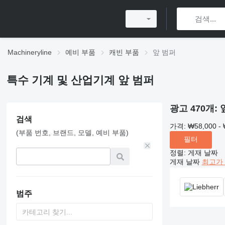
Machineryline
예비 부품
캐빈 부품
앞 범퍼
특수 기계 및 산업기계 앞 범퍼
광고 470개:
검색
가격:
₩58,000 - 
(부품 번호, 브랜드, 모델, 예비 부품)
필터
정렬
:
게재 날짜
게재 날짜
최고가 
범주