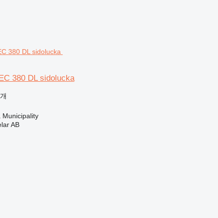
C 380 DL sidolucka
공개
Municipality
elar AB