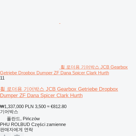
휠 로더용 기어박스 JCB Gearbox
Getriebe Dropbox Dumper ZF Dana Spicer Clark Hurth
11
휠 로더용 기어박스 JCB Gearbox Getriebe Dropbox
Dumper ZF Dana Spicer Clark Hurth
₩1,337,000
PLN 3,500
≈ €812.80
기어박스
폴란드, Pińczów
PHU ROLBUD Części zamienne
판매자에게 연락