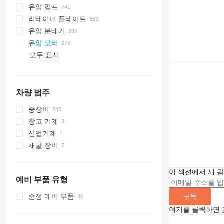
유압 펌프
리테이너 플레이트
유압 분배기
유압 모터
모두 표시
차량 범주
중장비
창고 기계
굴착기
산업기계
크레인
항만 장비
백호 로더
채굴 장비
드릴링 장비
재활용기계
이동형 크레인
안벽 크레인
도로 건설기계
채석 기계
크롤러 크레인
시추 장비
건설용 롤러
분쇄 장비
파일 드라이버
아스팔트 페이버
운반 트럭
이 섹션에서 새 
예비 부품 유형
토공장비
건설 로더
컴팩터
구독
순정 예비 부품
기타 건설기계
컴팩트 트랙 로더
여기를 클릭하면
휠 로더