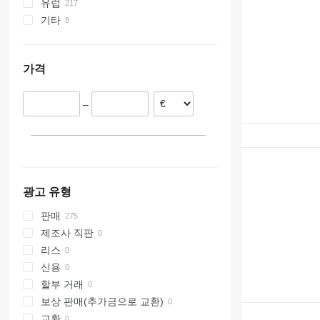
315
유럽
316
기타
폴란드
317
독일
우크라이나
318
네덜란드
가격
319
이탈리아
320
루마니아
321
–
핀란드
322
에스토니아
323
체코
324
모두 표시
325
326
광고 유형
330
판매
336
제조사 직판
345
리스
349
신용
365
할부 거래
735
보상 판매(추가금으로 교환)
906
교환