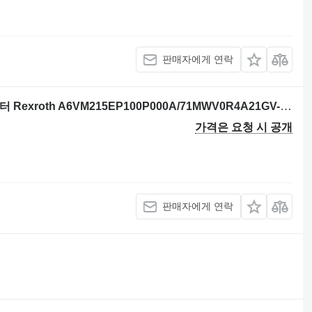
판매자에게 연락
백호 로더 JCB ICON 40 KPH용 유압 모터 Rexroth A6VM215EP100P000A/71MWV0R4A21GV-Y CNR: 100/C7266
가격은 요청 시 공개
판매자에게 연락