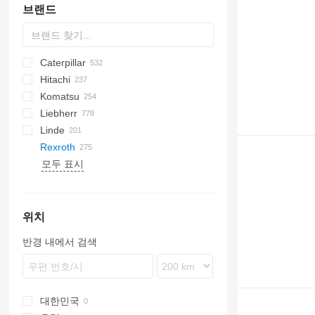
브랜드
Caterpillar
AL
AX
AC
1404
D-series
BC
LPE
320
CityCat
321
Hitachi
AS
ASC
1604
BF
SPE
325
420
120
C-series
Mega
AC
DH
CA
ATF
EX
E-series
W-series
Z series
GMK
D-series
H-series
Komatsu
AZ
1704
BM
328
440
212
CC
DX
FH
HD
EX
R-series
HL-series
DD
3CX
10
331
SK
Liebherr
1804
BW
331
450
216
Solar
KH
R-series
ECM
4CX
R-series
333 G
D series
K-series
Linde
AR
334
580
226
ZW
Robex
406
850
PC
KX-series
A-series
Rexroth
337
688
235
ZX
8014
855
PW
U-series
HS
E-series
385
MRT
MF
6
P-series
Lokotrack
1404
CX
D-series
90
Warrior
모두 표시
341
788
236
Zaxis
8015
F-series
SK
L-series
H-series
CLG
MT
11
2503
D-series
L-series
QH
HR
735
SR
VV
EXU
LS
ATF
TB
A-series
810
860
D-series
A-series
EZ
SP
B-series
ZM
ZL
430
1107
242
8018
WA
LB
P-series
12
E-series
MH
SKL
821
MX
AC
EC
W-series
C-series
763
1188
246
JS
WB
LH
R-series
14
LS
RH
830
TC
ECR
WR
SV
863
1650
301
LTM
T-series
AS
MH
835
TL
EW
Vio
위치
S series
1840
304
PR
AX
W-series
TW
L-series
반경 내에서 검색
T series
CX
305
R-series
WE
MC
SR
312
T-series
N-series
SV
313
W-series
314
대한민국