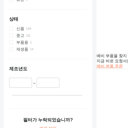
914
928
938
상태
963
신품
966
중고
972
부품용
980
재생품
988
예비 부품을 찾지
C-series
지금 바로 요청서
CB
예비 부품 주문
제조년도
CS
DE
–
D series
IT
M-series
필터가 누락되었습니까?