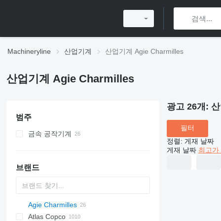
Machineryline
산업기계
산업기계 Agie Charmilles
산업기계 Agie Charmilles
광고 26개:
산
범주
필터
금속 공작기계
정렬
:
게재 날짜
방전가공기
게재 날짜
최고가 
머시닝 센터
브랜드
Agie Charmilles
Atlas Copco
PDS
APD
AB
Ensis
VZ
AG3