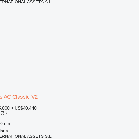
ERNATIONAL ASSETS S.L,
es AC Classic V2
5,000
≈ US$40,440
가공기
50 mm
lona
ERNATIONAL ASSETS S.L,