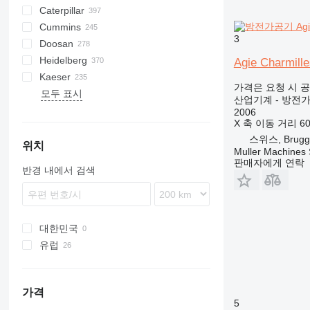
Caterpillar
Pega
DrillAir
QAS
PDP
E-series
B-series
BM
GFS
VT
Rover
533
Airpure
BySprint Fiber
CK
SR
Cummins
E-Air
W series
G-series
BW
Skipper
PA
Britecpure
120
CPS
DZ
Berlingo
C-series
3
Doosan
GA
XAS
KG
160
FZ
Jumper
DLT
C-series
CMX
DMC
FP
SC
DCA
BF
D-series
Heidelberg
LT
315
DS
KTA
CTX
DMU
KF
D-series
S-series
B-series
AK
DC
LHF
SJ
TF
VSC
TF
ESE
SureColor
LBM
P-series
700-series
Concept
FDT
HB
F-Line
EM
MCM
CTF
DPAS
LT
AKF
RH
FS
EC
HSLX
SL
H-series
VB
VF
103 LO
Agie Charmil
Kaeser
QAS
320
H-series
F2L912
SP
G-series
DW
ORIGO
VF
EZG
Transit
V20
DPS
PLD
ZS
SE
SL
TS
HD
103 SP
GTO
C-series
HFW
A-series
TS
Kal
EB
AC
HKN
VMX
FS
H-series
PW
G-series
1600
550
FC
HF
KR
가격은 요청 시 
모두 표시
QAX
330
W-series
DZ
VB
DVR
SL
ST
107-20
GTP
U-series
HYW
FXS
Profi
EU
AFC
TS
i-Series
P-series
8010
AS
KKS
KK
Minarc
ZSW
Crambo
KR
D-series
FW
ES
B-series
500
E-series
DTS
LE
K-series
Shark
Junior
MH 400 P
MT
RB
HQR
Sprinter
LBV
UCP
Big Blue
D-series
Crysta-Apex
Aero
KNC 5 1500
CL
GE
LT
MD
Citoborma
NV
LB
GEH
V-series
OPTImill
S2R
1100 Series
Expert
CH4000
GF
FCA
ES
SM3
AMT
Kangoo
GF2
535
MDVN
SR
Olimpic
J-series
W-series
D-series
Professional
T-10
SSDP
TS
F-series
38K
CookieMAK
TW
820
Surfacer
RL
Deco
VB
Proace
TNK
X-BOX
T 23F
TruLaser
T600
BFT 90/3
Caddy
840
HK
Compact
G-series
LTN
DF
Hydromat
EBO 68
MZA
W-series
Quickbinder
Versant
LPG
산업기계 - 방전
QEP
365
VT
DVS
VF
136D
Kord
UWF
H-series
WT
BQ
R-series
G-Series
BS
Terminator
K-series
HD
600
R-series
TGM
T-series
Tiger
Variosteff
MH 500 W
P-series
Integrex
Vito
MC
WF
Bobcat
Condo
NL
TS
QP
MT
Multinak S
GEP
2500 Series
Partner
GBL
DZ
Trafic
VRK
MS
65K
PastryMAK
RL
M-Series
VT
TNL
X-CHAIN
TM 52
TruMatic
T650M2
Crafter
ECR
SP
Piccolo I-4
HX
Powermat
2006
X 축 이동 거리
6
QES
C-series
OHT
CCR
T-series
ESD
L-series
PGG
TGS
MH 600 E
Quick Turn
SB
Gold Star
MW
XQE
2800 Series
GBW
R-series
185
MultiSwiss
X-ECO
TS 23G 2
TrumaBend
T700
Transporter
L-series
ST
Piccolo I-5
LTN
Profimat
스위스, Brugg
QLT
DE
PM
CRF
VHP
M-series
M-series
Super Turbo X
SRH
4000 Series
P
V-series
260
Multideco
X-HYBRID
T1000
Piccolo I-6
Rondamat
위치
Muller Machines
WEDA
D series
QM
HMU
XHP
SK
VCS
S-series
600
R-Series
X-POLE
TC
Unimat
판매자에게 연락
반경 내에서 검색
XAHS
E-series
SM
MC
SM
VTC
900
T-Series
X-SOLAR
TL
XAS
G-series
Stahlfolder
PJ
Variaxis
TSC
XATS
GC
Suprasetter
SPF
XAVS
M-series
ST
대한민국
XRHS
V-series
StitchLiner
유럽
XRVS
VAC
독일
ZT
스위스
가격
포르투갈
5