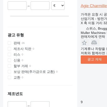
네덜란드
Agie Charmill
–
스페인
헝가리
가격은 요청 시 
산업기계 - 방전
X 축 이동 거리
3
스위스, Brugg
Muller Machines
광고 유형
판매자에게 연락
판매
기계류나 차량을 
제조사 직판
저희와 함께라면 
리스
광고 게재
신용
할부 거래
보상 판매(추가금으로 교환)
교환
제조년도
9
–