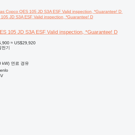
105 JD S3A ESF Valid inspection, *Guarantee! D
ES 105 JD S3A ESF Valid inspection, *Guarantee! D
5,900
≈ US$29,920
발전기
0 kW)
연료
경유
enlo
BV