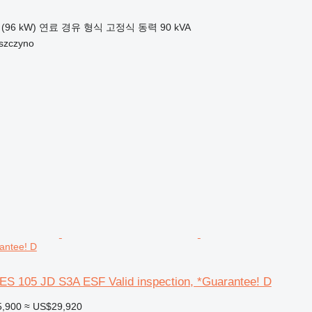
(96 kW)
연료
경유
형식
고정식
동력
90 kVA
zczyno
rantee! D
ES 105 JD S3A ESF Valid inspection, *Guarantee! D
5,900
≈ US$29,920