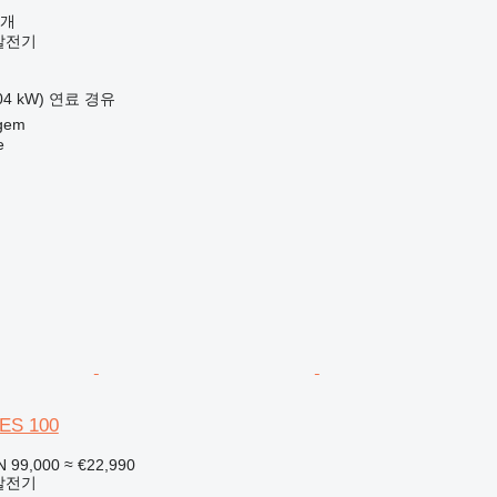
공개
발전기
04 kW)
연료
경유
gem
e
QES 100
N 99,000
≈ €22,990
발전기