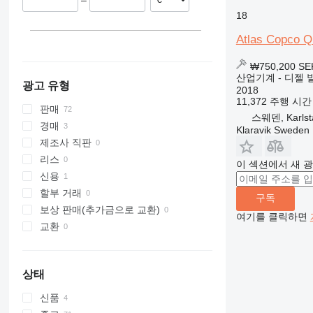
–
프랑스
18
XAS 68
폴란드
XAS 87
이탈리아
Atlas Copco 
XAS 97
스페인
₩750,200
SE
XAS 185
모두 표시
산업기계 - 디젤 
XAS 186
광고 유형
2018
11,372 주행 시간
판매
스웨덴, Karlst
경매
Klaravik Sweden
제조사 직판
리스
이 섹션에서 새 
신용
할부 거래
구독
보상 판매(추가금으로 교환)
여기를 클릭하면
교환
상태
신품