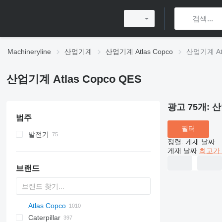
Machineryline
산업기계
산업기계 Atlas Copco
산업기계 Atl
산업기계 Atlas Copco QES
광고 75개:
산
범주
필터
발전기
정렬
:
게재 날짜
디젤 발전기
게재 날짜
최고가 
브랜드
Atlas Copco
PDS
APD
AB
Ensis
VZ
AG3
Caterpillar
Pega
DrillAir
QAS
PDP
E-series
B-series
BM
GFS
VT
Rover
533
Airpure
BySprint Fiber
CK
SR