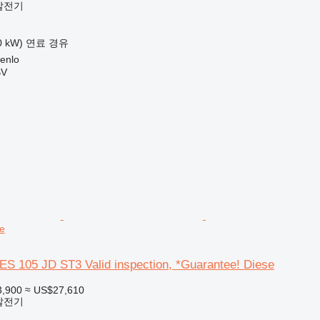
발전기
0 kW)
연료
경유
enlo
BV
e
ES 105 JD ST3 Valid inspection, *Guarantee! Diese
3,900
≈ US$27,610
발전기