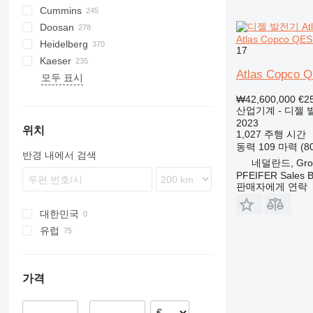
Cummins
E-Air
W series
G-series
BW
Skipper
PA
Britecpure
120
CPS
DZ
Berlingo
C-series
DrillAir Y35
Doosan
GA
XAS
KG
160
FZ
Jumper
DLT
C-series
CMX
DMC
FP
SC
DCA
BF
D-series
E-Air H185 VSD
Atlas Copco QES 
Heidelberg
LT
315
DS
KTA
CTX
DMU
KF
D-series
S-series
B-series
AK
DC
LHF
SJ
TF
VSC
TF
ESE
SureColor
LBM
P-series
700-series
Concept
FDT
HB
F-Line
EM
MCM
CTF
DPAS
LT
AKF
RH
FS
EC
HSLX
SL
H-series
VB
VF
103 LO
GA 7
17
Kaeser
QAS
320
H-series
F2L912
SP
G-series
DW
ORIGO
VF
EZG
Transit
V20
DPS
PLD
ZS
SE
SL
TS
HD
103 SP
GTO
C-series
HFW
A-series
TS
Kal
EB
AC
HKN
VMX
FS
H-series
PW
G-series
1600
550
FC
HF
KR
GA 11
Atlas Copco Q
모두 표시
QAX
330
W-series
DZ
VB
DVR
SL
ST
107-20
GTP
U-series
HYW
FXS
Profi
EU
AFC
TS
i-Series
P-series
8010
AS
KKS
KK
Minarc
ZSW
Crambo
KR
D-series
FW
ES
B-series
500
E-series
DTS
LE
K-series
Shark
Junior
MH 400 P
MT
RB
HQR
Sprinter
LBV
UCP
Big Blue
D-series
Crysta-Apex
Aero
KNC 5 1500
CL
GE
LT
MD
Citoborma
NV
LB
GEH
V-series
OPTImill
S2R
1100 Series
Expert
CH4000
GF
FCA
ES
SM3
AMT
Kangoo
GF2
535
MDVN
SR
Olimpic
J-series
W-series
D-series
Professional
T-10
SSDP
TS
F-series
38K
CookieMAK
TW
820
Surfacer
RL
Deco
VB
Proace
TNK
X-BOX
T 23F
TruLaser
T600
BFT 90/3
Caddy
840
HK
Compact
G-series
LTN
DF
Hydromat
EBO 68
MZA
W-series
Quickbinder
Versant
LPG
GA 45
QAS 14
QEP
365
VT
DVS
VF
136D
Kord
UWF
H-series
WT
BQ
R-series
G-Series
BS
Terminator
K-series
HD
600
R-series
TGM
T-series
Tiger
Variosteff
MH 500 W
P-series
Integrex
Vito
MC
WF
Bobcat
Condo
NL
TS
QP
MT
Multinak S
GEP
2500 Series
Partner
GBL
DZ
Trafic
VRK
MS
65K
PastryMAK
RL
M-Series
VT
TNL
X-CHAIN
TM 52
TruMatic
T650M2
Crafter
ECR
SP
Piccolo I-4
HX
Powermat
GA 55
QAS 18
QAX 12
₩42,600,000
€2
산업기계 - 디젤 
QES
C-series
OHT
CCR
T-series
ESD
L-series
PGG
TGS
MH 600 E
Quick Turn
SB
Gold Star
MW
XQE
2800 Series
GBW
R-series
185
MultiSwiss
X-ECO
TS 23G 2
TrumaBend
T700
Transporter
L-series
ST
Piccolo I-5
LTN
Profimat
GA 90
QAS 20
QAX 20
2023
QLT
DE
PM
CRF
VHP
M-series
M-series
Super Turbo X
SRH
4000 Series
P
V-series
260
Multideco
X-HYBRID
T1000
Piccolo I-6
Rondamat
GA 110
QAS 30
QAX 30
QES 80
위치
1,027 주행 시간
WEDA
D series
QM
HMU
XHP
SK
VCS
S-series
600
R-Series
X-POLE
TC
Unimat
GA 132
QAS 40
QAX 60
QLT H40
동력
109 마력 (8
반경 내에서 검색
XAHS
E-series
SM
MC
SM
VTC
900
T-Series
X-SOLAR
TL
GA 160
QAS 45
QLT H50
네덜란드, Gro
PFEIFER Sales 
XAS
G-series
Stahlfolder
PJ
Variaxis
TSC
QAS 60
XAHS 186
판매자에게 연락
XATS
GC
Suprasetter
SPF
QAS 80
XAHS 236
XAS 36
XAVS
M-series
ST
QAS 100
XAHS 237
XAS 37
XATS 156
대한민국
XRHS
V-series
StitchLiner
QAS 108
XAHS 365
XAS 40
XAVS 186
유럽
XRVS
VAC
QAS 325
XAHS 416
XAS 47
XRHS 366
네덜란드
ZT
XAHS 426
XAS 56
XRHS 385
XRVS 336
벨기에
가격
XAHS 950
XAS 57
XRVS 455
ZT 250
스웨덴
XAS 66
XRVS 466
세르비아
XAS 67
XRVS 476