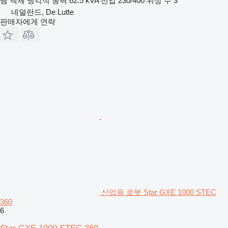
템
액체 냉각식
동력
62.5 kVA
전압
230/400
위상 수
3
네덜란드, De Lutte
판매자에게 연락
산업용 로봇 Star GXE 1000 STEC
360
6