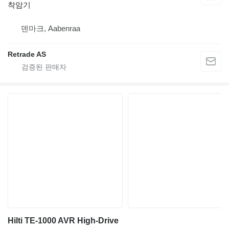
착암기
덴마크, Aabenraa
Retrade AS
Hilti TE-1000 AVR High-Drive