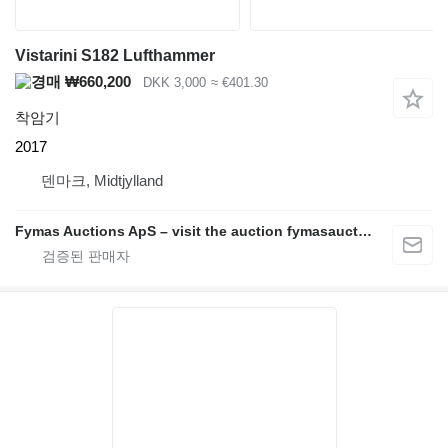
Vistarini S182 Lufthammer
₩660,200
DKK 3,000
≈ €401.30
착암기
2017
덴마크, Midtjylland
Fymas Auctions ApS – visit the auction fymasauctions.dk