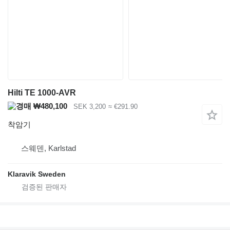
Hilti TE 1000-AVR
₩480,100
SEK 3,200
≈ €291.90
착암기
스웨덴, Karlstad
Klaravik Sweden