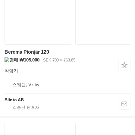
Berema Pionjär 120
₩105,000
SEK 700
≈ €63.85
착암기
스웨덴, Visby
Blinto AB