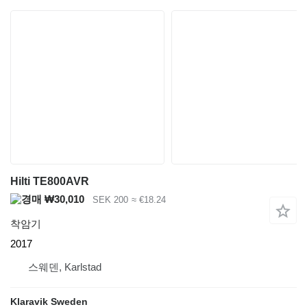
Hilti TE800AVR
₩30,010
SEK 200
≈ €18.24
착암기
2017
스웨덴, Karlstad
Klaravik Sweden