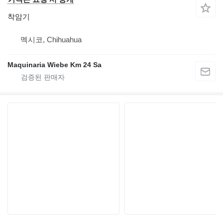
착암기
멕시코, Chihuahua
Maquinaria Wiebe Km 24 Sa