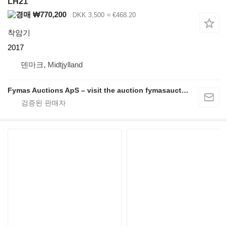
LH21
₩770,200
DKK 3,500
≈ €468.20
착암기
2017
덴마크, Midtjylland
Fymas Auctions ApS – visit the auction fymasauctions.dk