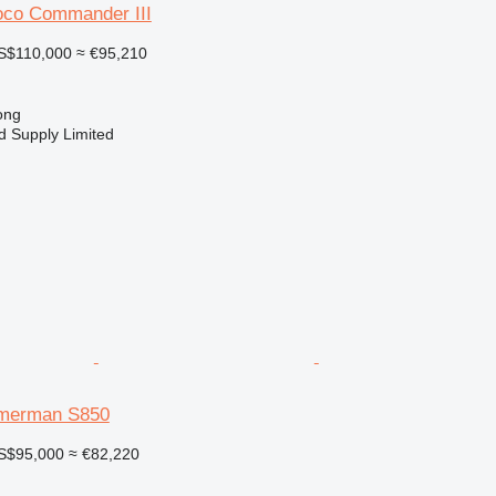
o Commander III
S$110,000
≈ €95,210
ong
d Supply Limited
mmerman S850
S$95,000
≈ €82,220