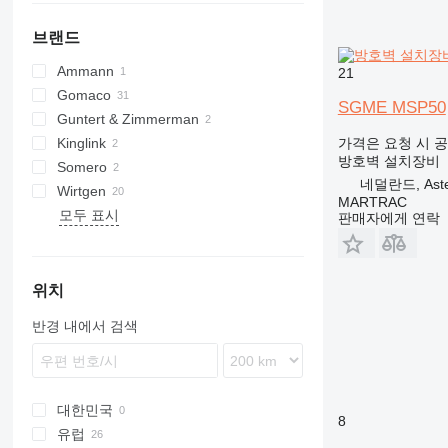
브랜드
Ammann
21
Gomaco
AFW
SGME MSP50
Guntert & Zimmerman
GT
Kinglink
가격은 요청 시 
방호벽 설치장비
Somero
네덜란드, Ast
Wirtgen
S240
MARTRAC
모두 표시
SP
판매자에게 연락
TCM
위치
반경 내에서 검색
대한민국
8
유럽