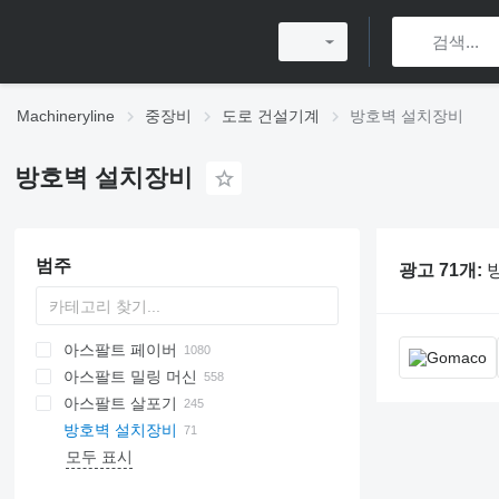
Machineryline
중장비
도로 건설기계
방호벽 설치장비
방호벽 설치장비
범주
광고 71개:
아스팔트 페이버
아스팔트 밀링 머신
크롤러 아스팔트 페이버
아스팔트 살포기
휠 아스팔트 페이버
방호벽 설치장비
모두 표시