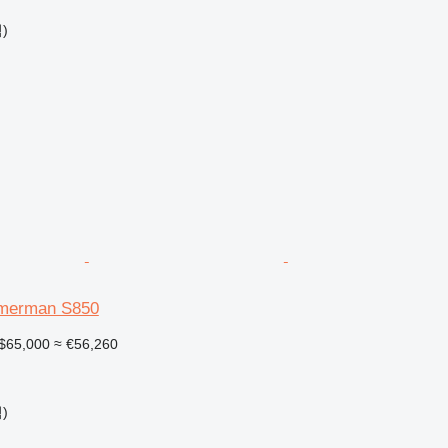
)
mmerman S850
$65,000
≈ €56,260
)