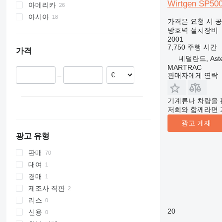
Wirtgen SP50
아메리카
영국
아시아
네덜란드
미국
가격은 요청 시 
독일
멕시코
중국
방호벽 설치장비
2001
루마니아
터키
7,750 주행 시간
가격
포르투갈
조지아
네덜란드, Ast
프랑스
투르크메니스탄
MARTRAC
–
판매자에게 연락
폴란드
레바논
룩셈부르크
카자흐스탄
이스라엘
기계류나 차량을 
저희와 함께라면 
아랍에미리트 연합국
광고 게재
광고 유형
판매
대여
경매
제조사 직판
리스
20
신용