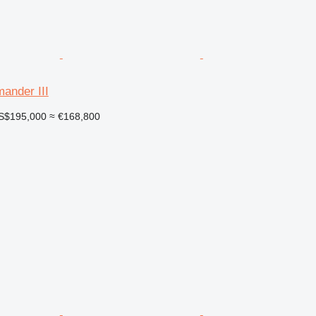
nder III
S$195,000
≈ €168,800