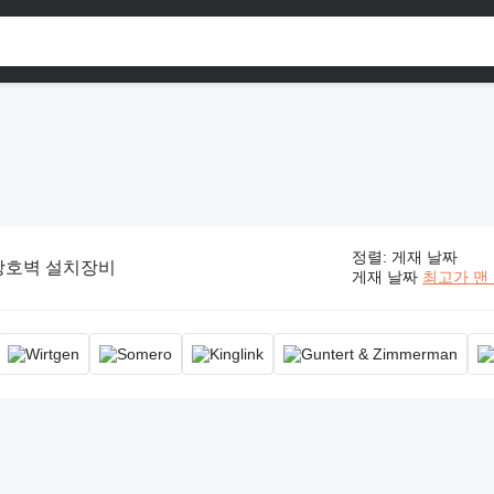
정렬
:
게재 날짜
방호벽 설치장비
게재 날짜
최고가 맨