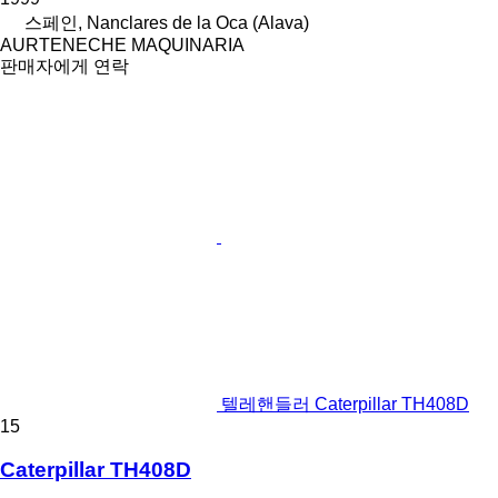
스페인, Nanclares de la Oca (Alava)
AURTENECHE MAQUINARIA
판매자에게 연락
텔레핸들러 Caterpillar TH408D
15
Caterpillar TH408D