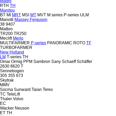
Magni
RTH
TH
Manitou
BT
MI
MRT
MSI
MT
MVT
M series
P-series
ULM
Manotti
Massey Ferguson
38
9407
Matbro
TR200
TR250
Meclift
Merlo
MULTIFARMER
P-series
PANORAMIC
ROTO
TF
TURBOFARMER
New Holland
LM
T-series
TH
Omar
Ormig
PPM
Sambron
Sany
Schaeff
Schäffer
2630
8620 T
Sennebogen
305
355
673
Skytrak
MMV
Socma
Sunward
Taian
Terex
TC
TeleLift
Thaler
Volvo
EC
Wacker Neuson
ET
TH