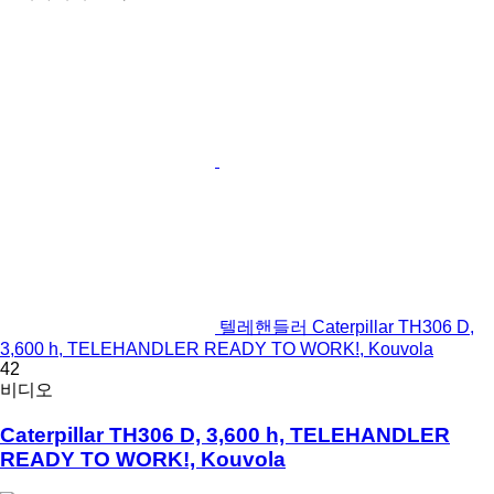
텔레핸들러 Caterpillar TH306 D,
3,600 h, TELEHANDLER READY TO WORK!, Kouvola
42
비디오
Caterpillar TH306 D, 3,600 h, TELEHANDLER
READY TO WORK!, Kouvola