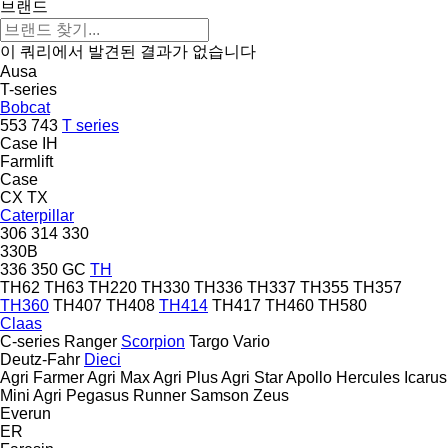
브랜드
이 쿼리에서 발견된 결과가 없습니다
Ausa
T-series
Bobcat
553
743
T series
Case IH
Farmlift
Case
CX
TX
Caterpillar
306
314
330
330B
336
350
GC
TH
TH62
TH63
TH220
TH330
TH336
TH337
TH355
TH357
TH360
TH407
TH408
TH414
TH417
TH460
TH580
Claas
C-series
Ranger
Scorpion
Targo
Vario
Deutz-Fahr
Dieci
Agri Farmer
Agri Max
Agri Plus
Agri Star
Apollo
Hercules
Icarus
Mini Agri
Pegasus
Runner
Samson
Zeus
Everun
ER