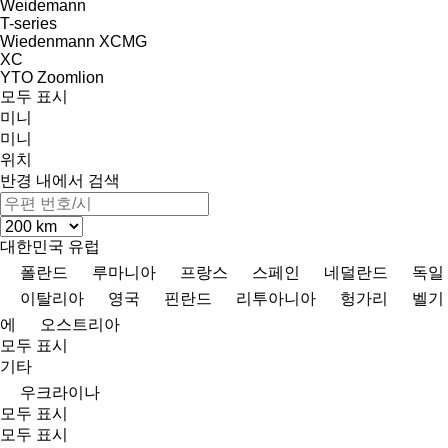
Weidemann
T-series
Wiedenmann
XCMG
XC
YTO
Zoomlion
모두 표시
미니
미니
위치
반경 내에서 검색
대한민국
유럽
폴란드
루마니아
프랑스
스페인
네덜란드
독일
이탈리아
영국
핀란드
리투아니아
헝가리
벨기
에
오스트리아
모두 표시
기타
우크라이나
모두 표시
모두 표시