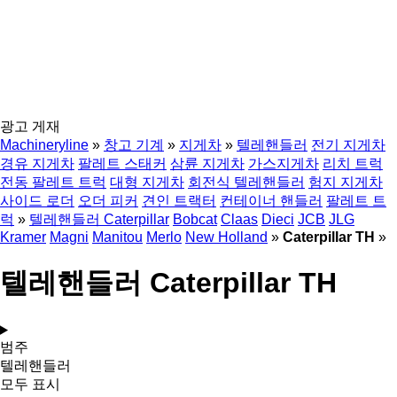
광고 게재
Machineryline
»
창고 기계
»
지게차
»
텔레핸들러
전기 지게차
경유 지게차
팔레트 스태커
삼륜 지게차
가스지게차
리치 트럭
전동 팔레트 트럭
대형 지게차
회전식 텔레핸들러
험지 지게차
사이드 로더
오더 피커
견인 트랙터
컨테이너 핸들러
팔레트 트
럭
»
텔레핸들러 Caterpillar
Bobcat
Claas
Dieci
JCB
JLG
Kramer
Magni
Manitou
Merlo
New Holland
»
Caterpillar TH
»
텔레핸들러 Caterpillar TH
범주
텔레핸들러
모두 표시