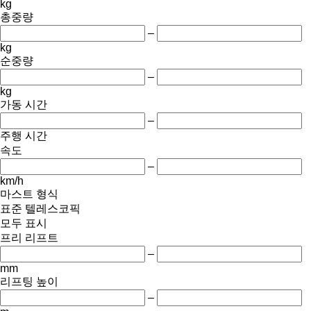
kg
총중량
–
kg
순중량
–
kg
가동 시간
–
주행 시간
속도
–
km/h
마스트 형식
표준
텔레스코픽
모두 표시
프리 리프트
–
mm
리프팅 높이
–