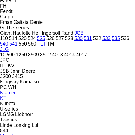
Faresin
FH
Fendt
Cargo
Fman
Galizia
Genie
GTH
S series
Giant
Haulotte
Heli
Ingersoll Rand
JCB
110
514
520
524
525
526
527
528
530
531
532
533
535
536
540
541
550
560
TLT
TM
JLG
10
500
1250
3509
3512
4013
4014
4017
JPC
HT
KV
JSB
John Deere
3200
3415
Kingway
Komatsu
PC
WH
Kramer
KT
Kubota
U-series
LGMG
Liebherr
T-series
Linde
Lonking
Lull
844