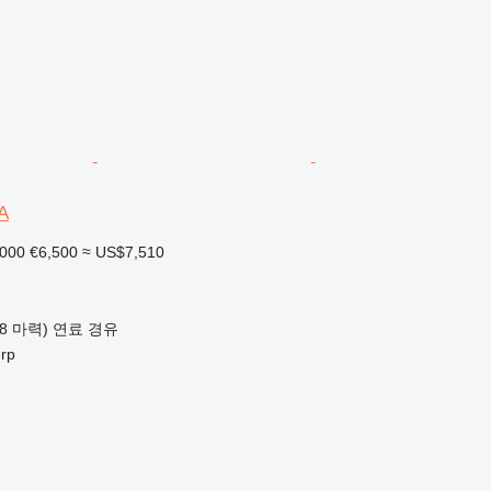
A
,000
€6,500
≈ US$7,510
48 마력)
연료
경유
rp