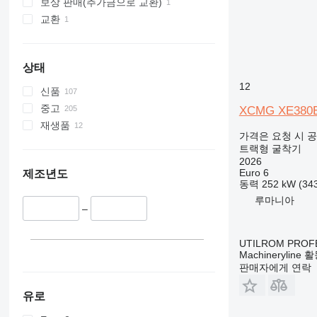
보상 판매(추가금으로 교환)
375
교환
390
395
C-series
상태
D series
12
신품
E-series
중고
XCMG XE380
F-series
재생품
GC
가격은 요청 시 
M-series
트랙형 굴착기
2026
PC
Euro 6
제조년도
동력
252 kW (3
루마니아
–
UTILROM PROF
Machineryline
판매자에게 연락
유로