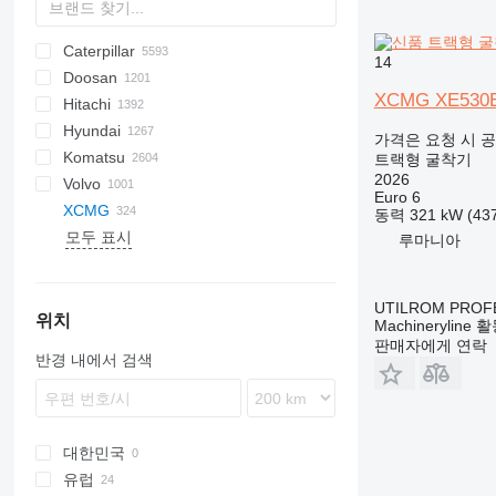
Caterpillar
225LC
331
1088
14
Doosan
260LC
337
1188
120
S-series
DX
XCMG XE530
Hitachi
1304
E series
CX
215
DH
FE
EX
E-series
XL
HE
HD
HMK
Hyundai
1504
S series
SR
235
DX
FH
EX
가격은 요청 시 
Komatsu
1604
301
Solar
ZX
ZX
EX-series
IC
86
HD
SK
트랙형 굴착기
2026
Volvo
1704
302
Zaxis
H-series
IS
140X LC
D series
KX-series
A-series
SC
915
CDM
FR
11
12002
E-series
RH
90
E-Series
SE
QA
SY
HR
825
SE
SH
SWE
TB
TC
Euro 6
XCMG
1804
303
HX-series
205
HD
M-series
L-series
920E
LG
714
T-series
ER
QH
BLC
ET
ET
동력
321 kW (4
모두 표시
305
R-series
215
PC
U-series
LH
922
QJ
EC
EZ
XD
B-series
U-series
ZE
EC
루마니아
306
Robex
220X
SK
R-series
936
ECR
XE
SV
YC
H
307
225
950
EWR
Vio
XE17U
UTILROM PROF
308
245HDLR
CLG
G-series
XE27U
위치
Machineryline
311
8018
XE55
판매자에게 연락
반경 내에서 검색
312
8035
XE60
XE55DA
313
8056
XE75GA
XE55GA
XE60GA
314
JS
XE135GA
315
JZ
XE150
대한민국
316
NXT
XE200
유럽