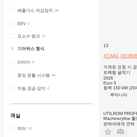
배출가스 저감장치
EEV
요소수 탱크
13
기어박스 형식
XCMG XE260
리타더
가격은 요청 시 
트랙형 굴착기
중앙 윤활 시스템
2026
Euro 5
동력
150 kW (2
차동 잠금 장치
루마니아
UTILROM PROF
객실
Machineryline
판매자에게 연락
히터