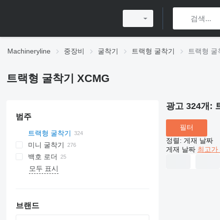
Machineryline
중장비
굴착기
트랙형 굴착기
트랙형 굴
트랙형 굴착기 XCMG
광고 324개:
범주
필터
트랙형 굴착기
정렬
:
게재 날짜
미니 굴착기
게재 날짜
최고가 
백호 로더
모두 표시
브랜드