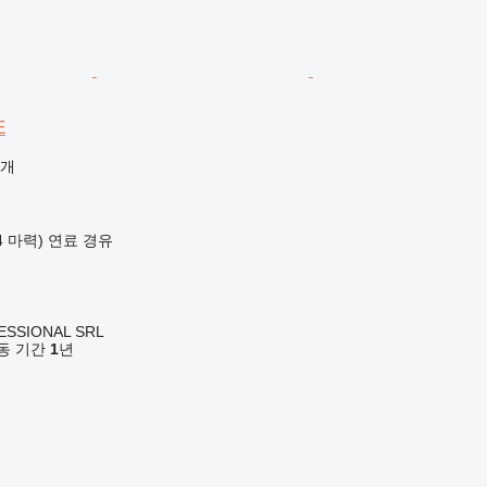
E
공개
84 마력)
연료
경유
ESSIONAL SRL
 활동 기간
1
년