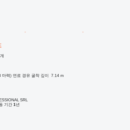
E
공개
43 마력)
연료
경유
굴착 깊이
7.14 m
ESSIONAL SRL
 활동 기간
1
년