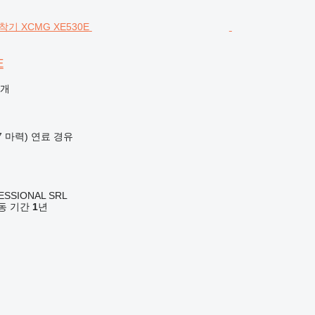
E
공개
37 마력)
연료
경유
ESSIONAL SRL
 활동 기간
1
년