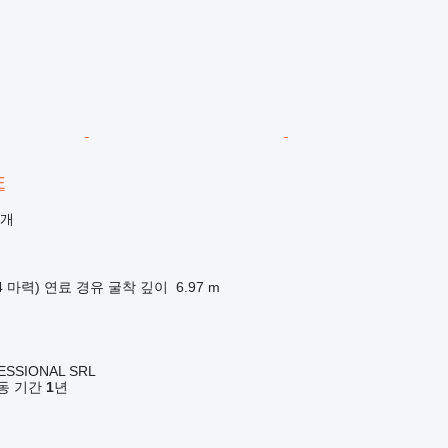
E
공개
04 마력)
연료
경유
굴착 깊이
6.97 m
ESSIONAL SRL
 활동 기간
1
년