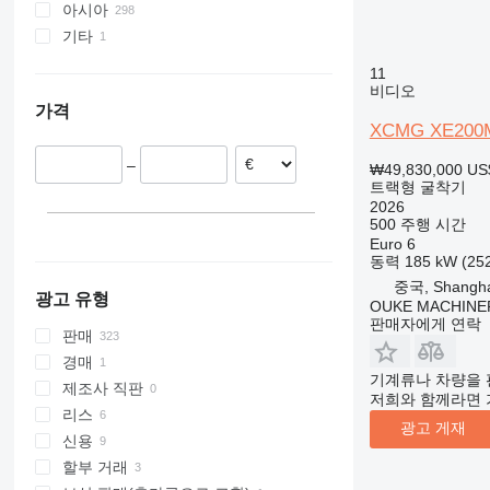
317
XE215
아시아
네덜란드
318
XE300
XE215C
기타
루마니아
중국
319
XE305D
XE215D
XE300E
체코
인도
브라질
11
320
XE370
XE215GA
XE215DA
폴란드
아제르바이잔
비디오
가격
321
XE380
XE370CA
헝가리
XCMG XE200
322
XE700
XE380DK
벨기에
323
XE1250
XE380E
–
₩49,830,000
US
트랙형 굴착기
324
XE380GK
2026
325
XE380G PRO
500 주행 시간
326
Euro 6
동력
185 kW (2
329
중국, Shangha
330
광고 유형
OUKE MACHINER
336
판매자에게 연락
판매
340
경매
345
기계류나 차량을 
제조사 직판
저희와 함께라면 
349
리스
350
광고 게재
신용
365
할부 거래
374