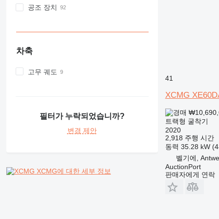
공조 장치
차축
고무 궤도
41
XCMG XE60D
₩10,690
필터가 누락되었습니까?
트랙형 굴착기
2020
변경 제안
2,918 주행 시간
동력
35.28 kW (
벨기에, Antwe
AuctionPort
XCMG에 대한 세부 정보
판매자에게 연락