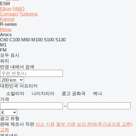
ESM
Elkon
FABO
Compact
Turbomix
Karmel
R-series
Mega
Arocs
C60
C100
M60
M100
S100
S130
M1
FM
모두 표시
위치
반경 내에서 검색
대한민국
아프리카
소말리아
나이지리아
콩고 공화국
케냐
가격
–
광고 유형
판매
제조사 직판
리스
신용
할부 거래
보상 판매(추가금으로 교환)
교환
제조년도