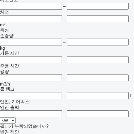
–
체적
–
m³
특성
순중량
–
kg
가동 시간
–
주행 시간
용량
–
m3/h
물 탱크
–
l
엔진, 기어박스
엔진 출력
–
필터가 누락되었습니까?
변경 제안