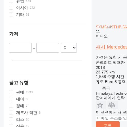
유럽
아시아
폴란드
기타
독일
중국
네덜란드
터키
우크라이나
SYM5449THB 56
스페인
아랍에미리트 연합국
페루
11
가격
헝가리
일본
브라질
비디오
오스트리아
키르기스스탄
섀시 Mercedes
–
이탈리아
인도
영국
이스라엘
가격은 요청 시 
모두 표시
콘크리트 펌프카
2018
23,775 km
1,558 주행 시간
유로
Euro 5
동력
광고 유형
중국
판매
Himalaya Technol
판매자에게 연락
대여
경매
이 섹션에서 새 
제조사 직판
리스
구독
신용