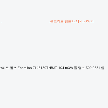
콘크리트 펌프카 섀시 FAW의
크리트 펌프
Zoomlion ZLJ5180THBJF, 104 m3/h
물 탱크
500.053 l
압