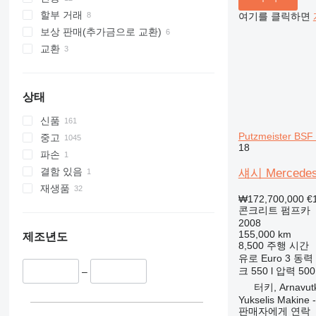
할부 거래
여기를 클릭하면
보상 판매(추가금으로 교환)
교환
상태
신품
Putzmeister BSF
중고
18
파손
결함 있음
섀시 Mercedes-
재생품
₩172,700,000
€
콘크리트 펌프카
2008
155,000 km
제조년도
8,500 주행 시간
유로
Euro 3
동력
크
550 l
압력
500
–
터키, Arnavutk
Yukselis Makine -
판매자에게 연락