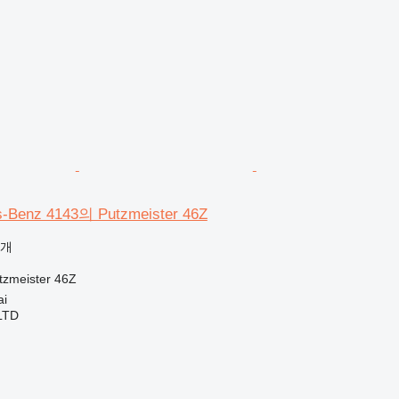
Benz 4143의 Putzmeister 46Z
공개
tzmeister 46Z
i
LTD