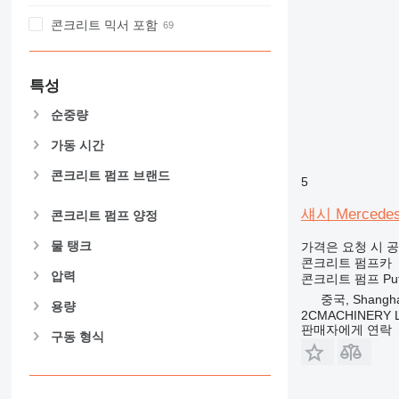
콘크리트 믹서 포함
특성
순중량
가동 시간
콘크리트 펌프 브랜드
5
섀시 Mercedes-
콘크리트 펌프 양정
물 탱크
가격은 요청 시 
콘크리트 펌프카
압력
콘크리트 펌프
Pu
중국, Shangha
용량
2CMACHINERY 
판매자에게 연락
구동 형식