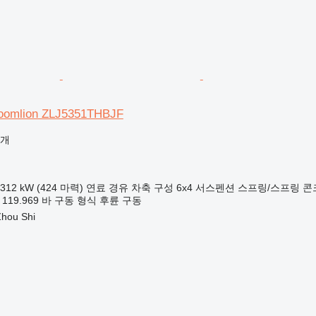
mlion ZLJ5351THBJF
공개
312 kW (424 마력)
연료
경유
차축 구성
6x4
서스펜션
스프링/스프링
콘
119.969 바
구동 형식
후륜 구동
hou Shi