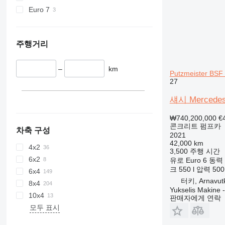
Euro 7
주행거리
–
km
Putzmeister BSF
27
섀시 Mercedes-
₩740,200,000
€
콘크리트 펌프카
차축 구성
2021
42,000 km
4x2
3,500 주행 시간
6x2
유로
Euro 6
동력
크
550 l
압력
500
6x4
터키, Arnavutk
8x4
Yukselis Makine -
10x4
판매자에게 연락
모두 표시