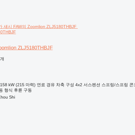
80THBJF
mlion ZLJ5180THBJF
공개
158 kW (215 마력)
연료
경유
차축 구성
4x2
서스펜션
스프링/스프링
콘
동 형식
후륜 구동
hou Shi