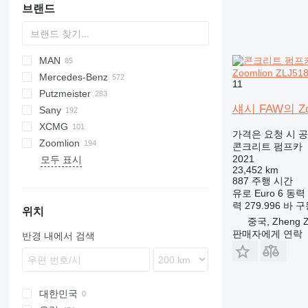
브랜드
MAN
BM
K-series
CF
DFL
Cargo
HM
700
ZZ
EuroCargo
CYZ
42RX170
SKM
Zoomlion ZLJ51
Mercedes-Benz
HD
Magnum
LF
Eurotech
ELF
TGA
11
Putzmeister
PC
Eurotrakker
TGS
Actros
Canter
섀시 FAW의 Zoo
Sany
Magirus
Arocs
BSF
C-series
XCMG
T-Way
Atego
M-series
Kerax
SYG
G-series
S36
G7
815
C
가격은 요청 시 
Zoomlion
Trakker
Axor
Pumi
P-series
T-series
FM
HB
콘크리트 펌프카
2021
모두 표시
S-Class
S-series
FMX
ZLJ
23,452 km
SK
887 주행 시간
유로
Euro 6
동력
력
279.996 바
구
위치
중국, Zheng Z
판매자에게 연락
반경 내에서 검색
대한민국