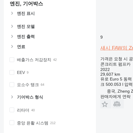
엔진, 기어박스
엔진 표시
엔진 모델
엔진 출력
9
연료
섀시 FAW의 Zoo
가격은 요청 시 
배출가스 저감장치
콘크리트 펌프카
2022
EEV
29,607 km
유로
Euro 5
동력
크
500.053 l
압력
요소수 탱크
중국, Zheng Z
판매자에게 연락
기어박스 형식
리타더
중앙 윤활 시스템