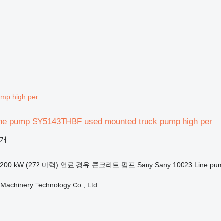
ump high per
ne pump SY5143THBF used mounted truck pump high per
공개
200 kW (272 마력)
연료
경유
콘크리트 펌프
Sany Sany 10023 Line pum
Machinery Technology Co., Ltd