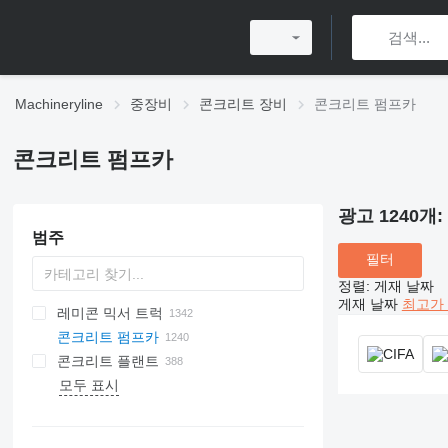
Machineryline
중장비
콘크리트 장비
콘크리트 펌프카
콘크리트 펌프카
광고 1240개:
범주
필터
정렬
:
게재 날짜
게재 날짜
최고가 
레미콘 믹서 트럭
콘크리트 펌프카
콘크리트 플랜트
모두 표시
모바일 콘크리트 배치 플랜트
고정 콘크리트 배치 플랜트
소형 콘크리트 플랜트