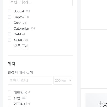
Bobcat
AR
200 - series
Captok
600 - series
453
Case
463
CK
Caterpillar
533
40XT
Gehl
543
410
216
SL
XCMG
553
420
226
R-series
G2200
HSL
YF
2CX
DFG
KM
SK
KL
385
L-series
CDM
MP
AX
1900
L-series
L-series
SL
SWL
TL
062
L-series
1140
WL
모두 표시
743
445
232
SL
G2700
155
CLG
2054
LS
MC
XC
ZS
751
1840
236
SK
205
753
1845
239D
407
763
SR
242
Robot
위치
863
SV
246
TLT
반경 내에서 검색
873
259B3
A series
259D
S series
262C
T series
262D
대한민국
289D
유럽
906
아프리카
영국