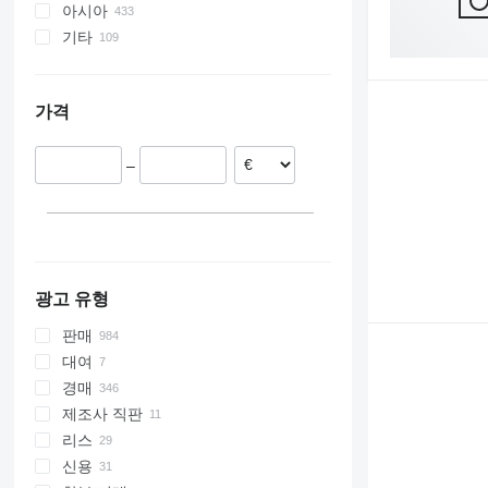
D series
아시아
독일
탄자니아
기타
스페인
남아프리카
중국
루마니아
카메룬
아랍에미리트 연합국
우크라이나
네덜란드
케냐
인도
브라질
가격
폴란드
알제리
일본
칠레
이탈리아
아제르바이잔
페루
–
프랑스
터키
콜롬비아
모두 표시
조지아
우루과이
볼리비아
몰도바
모두 표시
광고 유형
판매
대여
경매
제조사 직판
리스
신용