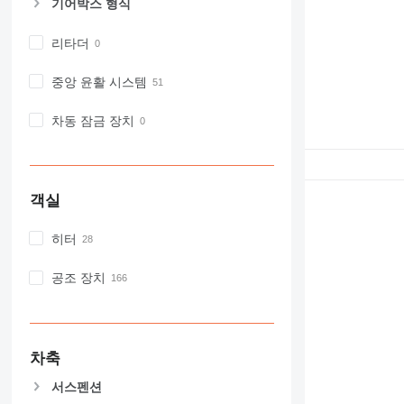
기어박스 형식
리타더
중앙 윤활 시스템
차동 잠금 장치
객실
히터
공조 장치
차축
서스펜션