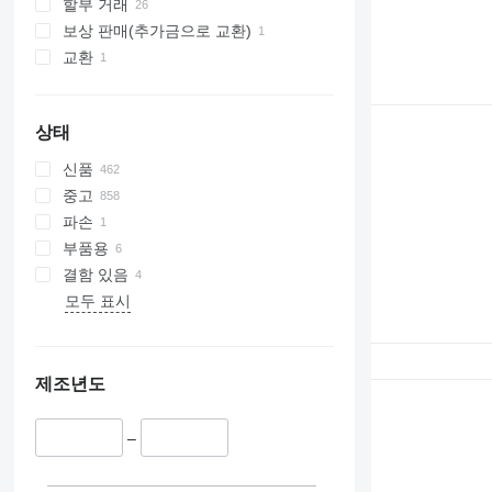
할부 거래
보상 판매(추가금으로 교환)
교환
상태
신품
중고
파손
부품용
결함 있음
모두 표시
제조년도
–