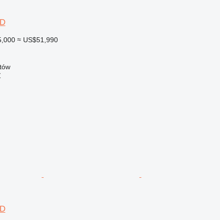
3D
5,000
≈ US$51,990
tów
Ź
3D