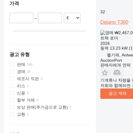
가격
벨기에
스페인
32
–
독일
Delano T360
네덜란드
₩2,467,
룩셈부르크
트랙 로더
폴란드
2026
모두 표시
동력
13.23 kW (
광고 유형
벨기에, Antwe
AuctionPort
판매
판매자에게 연락
경매
제조사 직판
기계류나 차량을 
저희와 함께라면 
리스
신용
광고 게재
할부 거래
보상 판매(추가금으로 교환)
교환