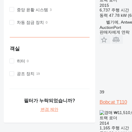
2015
중앙 윤활 시스템
6,737 주행 시간
동력
47.78 kW (
벨기에, Antwe
차동 잠금 장치
AuctionPort
판매자에게 연락
객실
히터
공조 장치
39
필터가 누락되었습니까?
Bobcat T110
변경 제안
₩11,510
트랙 로더
2014
1,165 주행 시간