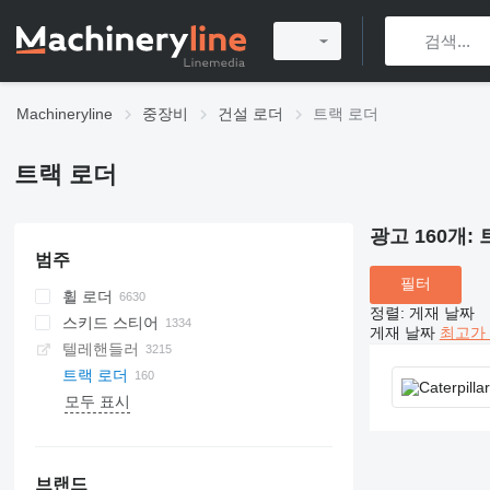
Machineryline
중장비
건설 로더
트랙 로더
트랙 로더
광고 160개:
범주
필터
휠 로더
정렬
:
게재 날짜
스키드 스티어
게재 날짜
최고가 
텔레핸들러
트랙 로더
모두 표시
브랜드