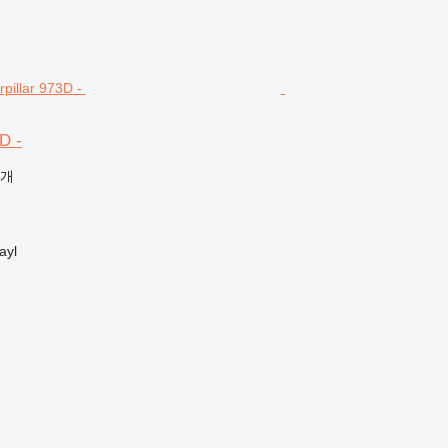
D -
공개
yl