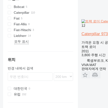
Bobcat
Caterpillar
S series
Fiat
T series
931
Fiat-Allis
941
12
Fiat-Hitachi
943
FL
Caterpillar 973
Liebherr
953
FL
YF
D series
모두 표시
955
LR
SL
가격은 요청 시 
트랙 로더
963
2011
973
3,800 주행 시간
위치
룩셈부르크, Ka
VIVA MAT
반경 내에서 검색
판매자에게 연락
대한민국
유럽
이탈리아
프랑스