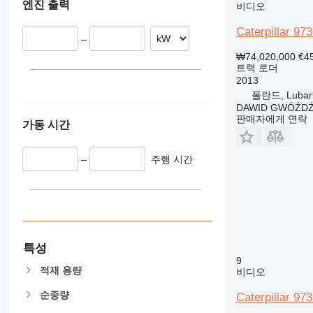
엔진 출력
비디오
Caterpillar 97
–
₩74,020,000
€4
트랙 로더
2013
폴란드, Lubar
DAWID GWÓŹD
판매자에게 연락
가동 시간
–
주행 시간
특성
9
적재 용량
비디오
순중량
Caterpillar 97