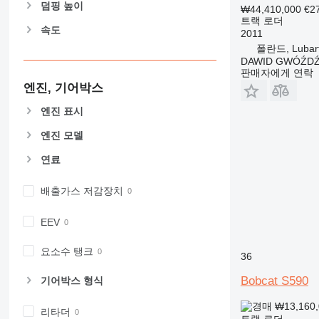
덤핑 높이
₩44,410,000
€2
트랙 로더
속도
2011
폴란드, Lubar
DAWID GWÓŹD
판매자에게 연락
엔진, 기어박스
엔진 표시
엔진 모델
연료
배출가스 저감장치
EEV
요소수 탱크
36
Bobcat S590
기어박스 형식
₩13,160
리타더
트랙 로더