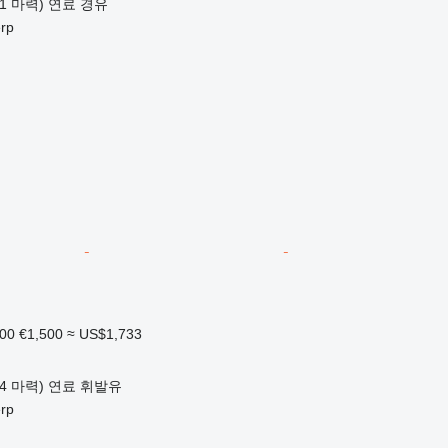
41 마력)
연료
경유
rp
000
€1,500
≈ US$1,733
14 마력)
연료
휘발유
rp