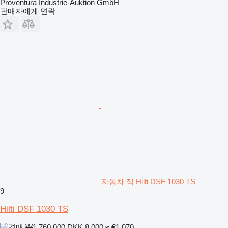
Proventura Industrie-Auktion GmbH
판매자에게 연락
자동차 잭 Hilti DSF 1030 TS
9
Hilti DSF 1030 TS
₩1,760,000
DKK 8,000
≈ €1,070