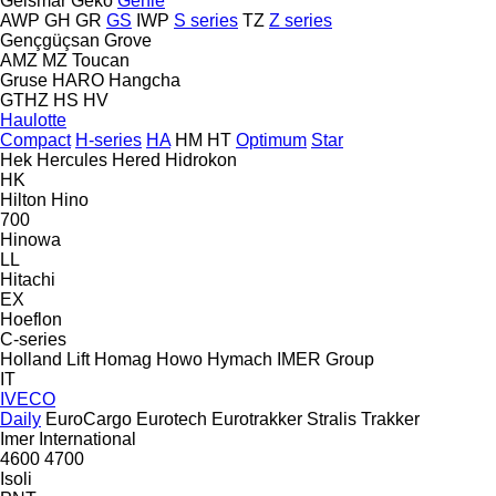
Geismar
Geko
Genie
AWP
GH
GR
GS
IWP
S series
TZ
Z series
Gençgüçsan
Grove
AMZ
MZ
Toucan
Gruse
HARO
Hangcha
GTHZ
HS
HV
Haulotte
Compact
H-series
HA
HM
HT
Optimum
Star
Hek
Hercules
Hered
Hidrokon
HK
Hilton
Hino
700
Hinowa
LL
Hitachi
EX
Hoeflon
C-series
Holland Lift
Homag
Howo
Hymach
IMER Group
IT
IVECO
Daily
EuroCargo
Eurotech
Eurotrakker
Stralis
Trakker
Imer
International
4600
4700
Isoli