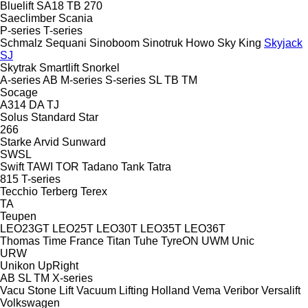
Bluelift SA18
TB 270
Saeclimber
Scania
P-series
T-series
Schmalz
Sequani
Sinoboom
Sinotruk Howo
Sky King
Skyjack
SJ
Skytrak
Smartlift
Snorkel
A-series
AB
M-series
S-series
SL
TB
TM
Socage
A314
DA
TJ
Solus
Standard
Star
266
Starke Arvid
Sunward
SWSL
Swift
TAWI
TOR
Tadano
Tank
Tatra
815
T-series
Tecchio
Terberg
Terex
TA
Teupen
LEO23GT
LEO25T
LEO30T
LEO35T
LEO36T
Thomas
Time France
Titan
Tuhe
TyreON
UWM
Unic
URW
Unikon
UpRight
AB
SL
TM
X-series
Vacu Stone Lift
Vacuum Lifting Holland
Vema
Veribor
Versalift
Volkswagen