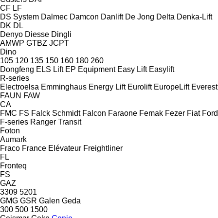
CF
LF
DS System
Dalmec
Damcon
Danlift
De Jong
Delta
Denka-Lift
DK
DL
Denyo
Diesse
Dingli
AMWP
GTBZ
JCPT
Dino
105
120
135
150
160
180
260
Dongfeng
ELS Lift
EP Equipment
Easy Lift
Easylift
R-series
Electroelsa
Emminghaus
Energy Lift
Eurolift
EuropeLift
Everest
FAUN
FAW
CA
FMC
FS
Falck Schmidt
Falcon
Faraone
Femak
Fezer
Fiat
Ford
F-series
Ranger
Transit
Foton
Aumark
Fraco
France Elévateur
Freightliner
FL
Fronteq
FS
GAZ
3309
5201
GMG
GSR
Galen
Geda
300
500
1500