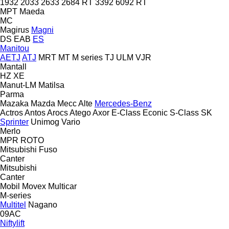
1932
2033
2633
2684 RT
3392
6092 RT
MPT
Maeda
MC
Magirus
Magni
DS
EAB
ES
Manitou
AETJ
ATJ
MRT
MT
M series
TJ
ULM
VJR
Mantall
HZ
XE
Manut-LM
Matilsa
Parma
Mazaka
Mazda
Mecc Alte
Mercedes-Benz
Actros
Antos
Arocs
Atego
Axor
E-Class
Econic
S-Class
SK
Sprinter
Unimog
Vario
Merlo
MPR
ROTO
Mitsubishi Fuso
Canter
Mitsubishi
Canter
Mobil
Movex
Multicar
M-series
Multitel
Nagano
09AC
Niftylift