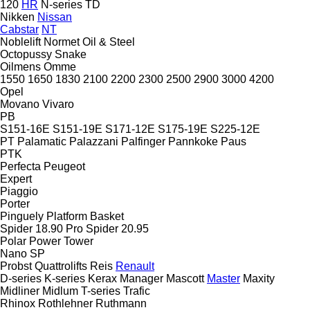
120
HR
N-series
TD
Nikken
Nissan
Cabstar
NT
Noblelift
Normet
Oil & Steel
Octopussy
Snake
Oilmens
Omme
1550
1650
1830
2100
2200
2300
2500
2900
3000
4200
Opel
Movano
Vivaro
PB
S151-16E
S151-19E
S171-12E
S175-19E
S225-12E
PT
Palamatic
Palazzani
Palfinger
Pannkoke
Paus
PTK
Perfecta
Peugeot
Expert
Piaggio
Porter
Pinguely
Platform Basket
Spider 18.90 Pro
Spider 20.95
Polar
Power Tower
Nano SP
Probst
Quattrolifts
Reis
Renault
D-series
K-series
Kerax
Manager
Mascott
Master
Maxity
Midliner
Midlum
T-series
Trafic
Rhinox
Rothlehner
Ruthmann