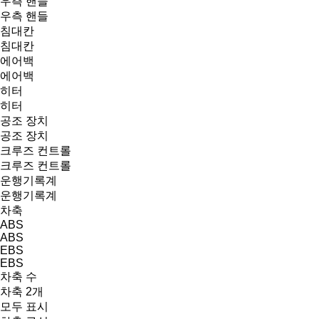
우측 핸들
우측 핸들
침대칸
침대칸
에어백
에어백
히터
히터
공조 장치
공조 장치
크루즈 컨트롤
크루즈 컨트롤
운행기록계
운행기록계
차축
ABS
ABS
EBS
EBS
차축 수
차축 2개
모두 표시