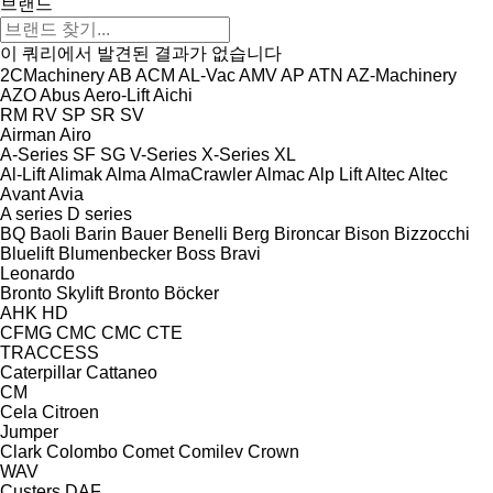
브랜드
이 쿼리에서 발견된 결과가 없습니다
2CMachinery
AB
ACM
AL-Vac
AMV
AP
ATN
AZ-Machinery
AZO
Abus
Aero-Lift
Aichi
RM
RV
SP
SR
SV
Airman
Airo
A-Series
SF
SG
V-Series
X-Series
XL
Al-Lift
Alimak
Alma
AlmaCrawler
Almac
Alp Lift
Altec
Altec
Avant
Avia
A series
D series
BQ
Baoli
Barin
Bauer
Benelli
Berg
Bironcar
Bison
Bizzocchi
Bluelift
Blumenbecker
Boss
Bravi
Leonardo
Bronto Skylift
Bronto
Böcker
AHK
HD
CFMG
CMC
CMC
CTE
TRACCESS
Caterpillar
Cattaneo
CM
Cela
Citroen
Jumper
Clark
Colombo
Comet
Comilev
Crown
WAV
Custers
DAF