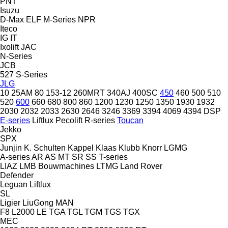
PNT
Isuzu
D-Max
ELF
M-Series
NPR
Iteco
IG
IT
Ixolift
JAC
N-Series
JCB
527
S-Series
JLG
10
25AM
80
153-12
260MRT
340AJ
400SC
450
460
500
510
520
600
660
680
800
860
1200
1230
1250
1350
1930
1932
2030
2032
2033
2630
2646
3246
3369
3394
4069
4394
DSP
E-series
Liftlux
Pecolift
R-series
Toucan
Jekko
SPX
Junjin
K. Schulten
Kappel
Klaas
Klubb
Knorr
LGMG
A-series
AR
AS
MT
SR
SS
T-series
LIAZ
LMB Bouwmachines
LTMG
Land Rover
Defender
Leguan
Liftlux
SL
Ligier
LiuGong
MAN
F8
L2000
LE
TGA
TGL
TGM
TGS
TGX
MEC