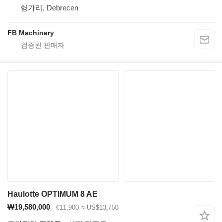
헝가리, Debrecen
FB Machinery
Haulotte OPTIMUM 8 AE
₩19,580,000
€11,900
≈ US$13,750