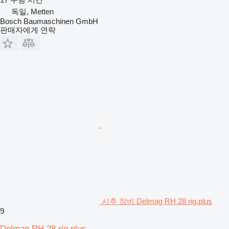
독일, Metten
Bosch Baumaschinen GmbH
판매자에게 연락
시추 장비 Delmag RH 28 rig.plus
9
Delmag RH 28 rig.plus