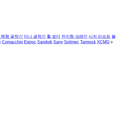
트랙형 굴착기
미니 굴착기
휠 로더
전지형 크레인
시저 리프트
불
e
Comacchio
Epiroc
Sandvik
Sany
Soilmec
Tamrock
XCMG
»