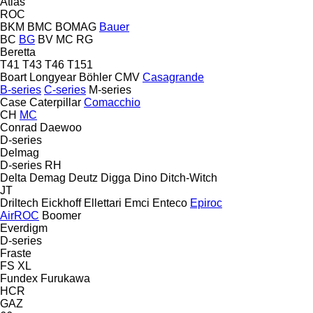
Atlas
ROC
BKM
BMC
BOMAG
Bauer
BC
BG
BV
MC
RG
Beretta
T41
T43
T46
T151
Boart Longyear
Böhler
CMV
Casagrande
B-series
C-series
M-series
Case
Caterpillar
Comacchio
CH
MC
Conrad
Daewoo
D-series
Delmag
D-series
RH
Delta
Demag
Deutz
Digga
Dino
Ditch-Witch
JT
Driltech
Eickhoff
Ellettari
Emci
Enteco
Epiroc
AirROC
Boomer
Everdigm
D-series
Fraste
FS
XL
Fundex
Furukawa
HCR
GAZ