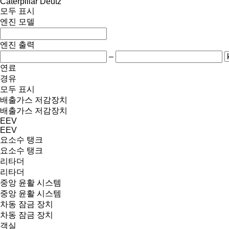
Caterpillar
Deutz
모두 표시
엔진 모델
엔진 출력
–
연료
경유
모두 표시
배출가스 저감장치
배출가스 저감장치
EEV
EEV
요소수 탱크
요소수 탱크
리타더
리타더
중앙 윤활 시스템
중앙 윤활 시스템
차동 잠금 장치
차동 잠금 장치
객실