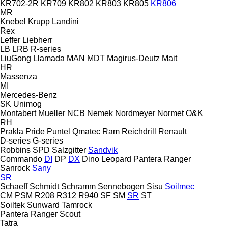
KR702-2R
KR709
KR802
KR803
KR805
KR806
MR
Knebel
Krupp
Landini
Rex
Leffer
Liebherr
LB
LRB
R-series
LiuGong
Llamada
MAN
MDT
Magirus-Deutz
Mait
HR
Massenza
MI
Mercedes-Benz
SK
Unimog
Montabert
Mueller
NCB
Nemek
Nordmeyer
Normet
O&K
RH
Prakla
Pride
Puntel
Qmatec
Ram
Reichdrill
Renault
D-series
G-series
Robbins
SPD
Salzgitter
Sandvik
Commando
DI
DP
DX
Dino
Leopard
Pantera
Ranger
Sanrock
Sany
SR
Schaeff
Schmidt
Schramm
Sennebogen
Sisu
Soilmec
CM
PSM
R208
R312
R940
SF
SM
SR
ST
Soiltek
Sunward
Tamrock
Pantera
Ranger
Scout
Tatra