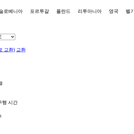
슬로베니아
포르투갈
폴란드
리투아니아
영국
벨
 교환)
교환
g
주행 시간
m