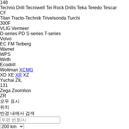
148
Techno Drill
Tecniwell
Tei Rock Drills
Teka
Teredo
Tescar
CF
Titan
Tracto-Technik
Trivelsonda
Turchi
300F
VLIG
Vermeer
D-series
PD
S-series
T-series
Volvo
EC
FM
Terberg
Wamet
WPS
Wirth
Ecodrill
Woltman
XCMG
XD
XE
XR
XZ
Yuchai
ZIL
131
Zega
Zoomlion
ZR
모두 표시
위치
반경 내에서 검색