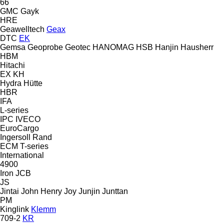
66
GMC
Gayk
HRE
Geawelltech
Geax
DTC
EK
Gemsa
Geoprobe
Geotec
HANOMAG
HSB
Hanjin
Hausherr
HBM
Hitachi
EX
KH
Hydra
Hütte
HBR
IFA
L-series
IPC
IVECO
EuroCargo
Ingersoll Rand
ECM
T-series
International
4900
Iron
JCB
JS
Jintai
John Henry
Joy
Junjin
Junttan
PM
Kinglink
Klemm
709-2
KR