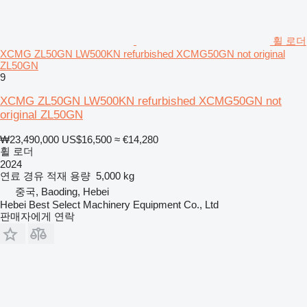
휠 로더
XCMG ZL50GN LW500KN refurbished XCMG50GN not original
ZL50GN
9
XCMG ZL50GN LW500KN refurbished XCMG50GN not
original ZL50GN
₩23,490,000
US$16,500
≈ €14,280
휠 로더
2024
연료
경유
적재 용량
5,000 kg
중국, Baoding, Hebei
Hebei Best Select Machinery Equipment Co., Ltd
판매자에게 연락