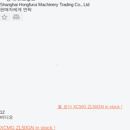
Shanghai Hongfurui Machinery Trading Co., Ltd
판매자에게 연락
휠 로더 XCMG ZL50GN in stock !
12
비디오
XCMG ZL50GN in stock !