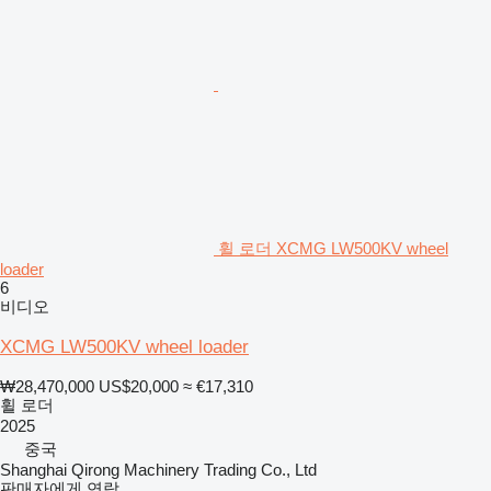
휠 로더 XCMG LW500KV wheel
loader
6
비디오
XCMG LW500KV wheel loader
₩28,470,000
US$20,000
≈ €17,310
휠 로더
2025
중국
Shanghai Qirong Machinery Trading Co., Ltd
판매자에게 연락