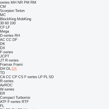
series
MH
NR
PM
RM
CM
Scorpion
Torion
MC
BlockKing
MobKing
30
60
100
CF
LF
Mega
D-series
RH
AC
CC
DF
DK
DX
F-series
JCPT
JT
R-series
Framax
Frami
DH
DL
DX
TD
CA
CC
CP
CS
F series
LP
PL
SD
R-series
AirROC
W-series
ER
Compact
Turbomix
ATF
F-series
RTF
FL