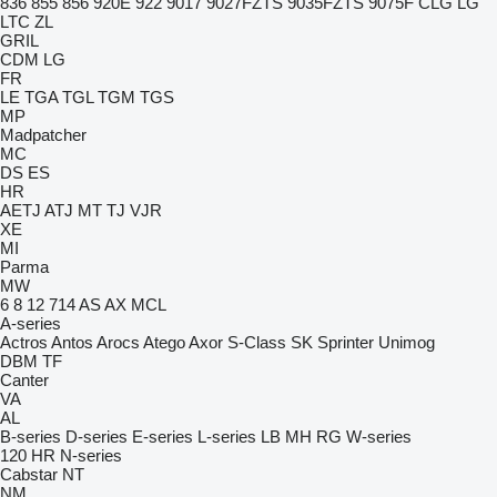
836
855
856
920E
922
9017
9027FZTS
9035FZTS
9075F
CLG
LG
LTC
ZL
GRIL
CDM
LG
FR
LE
TGA
TGL
TGM
TGS
MP
Madpatcher
MC
DS
ES
HR
AETJ
ATJ
MT
TJ
VJR
XE
MI
Parma
MW
6
8
12
714
AS
AX
MCL
A-series
Actros
Antos
Arocs
Atego
Axor
S-Class
SK
Sprinter
Unimog
DBM
TF
Canter
VA
AL
B-series
D-series
E-series
L-series
LB
MH
RG
W-series
120
HR
N-series
Cabstar
NT
NM