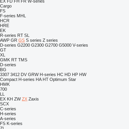
EX
FD
FH
FR
W-series
Cargo
FS
F-series
MHL
HCR
HRE
EK
R-series
RT
SL
AWP
GR
GS
S series
Z series
D-series
G2200
G2300
G2700
G5000
V-series
GT
XL
GMK
RT
TMS
D-series
BG
3307
3412
DV
GRW
H-series
HC
HD
HP
HW
Compact
H-series
HA
HT
Optimum
Star
HMK
700
LL
EX
KH
ZW
ZX
Zaxis
SCX
C-series
H-series
A-series
FS
K-series
ZL