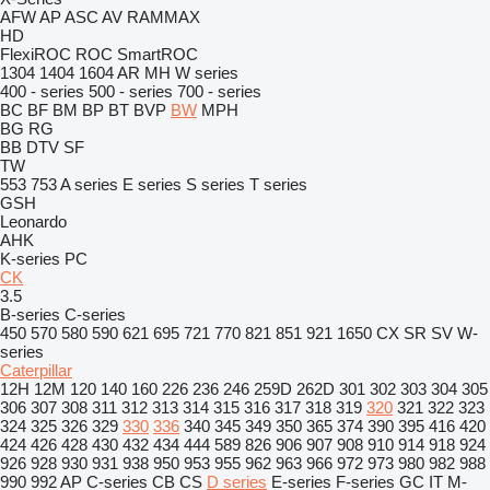
AFW
AP
ASC
AV
RAMMAX
HD
FlexiROC
ROC
SmartROC
1304
1404
1604
AR
MH
W series
400 - series
500 - series
700 - series
BC
BF
BM
BP
BT
BVP
BW
MPH
BG
RG
BB
DTV
SF
TW
553
753
A series
E series
S series
T series
GSH
Leonardo
AHK
K-series
PC
CK
3.5
B-series
C-series
450
570
580
590
621
695
721
770
821
851
921
1650
CX
SR
SV
W-
series
Caterpillar
12H
12M
120
140
160
226
236
246
259D
262D
301
302
303
304
305
306
307
308
311
312
313
314
315
316
317
318
319
320
321
322
323
324
325
326
329
330
336
340
345
349
350
365
374
390
395
416
420
424
426
428
430
432
434
444
589
826
906
907
908
910
914
918
924
926
928
930
931
938
950
953
955
962
963
966
972
973
980
982
988
990
992
AP
C-series
CB
CS
D series
E-series
F-series
GC
IT
M-