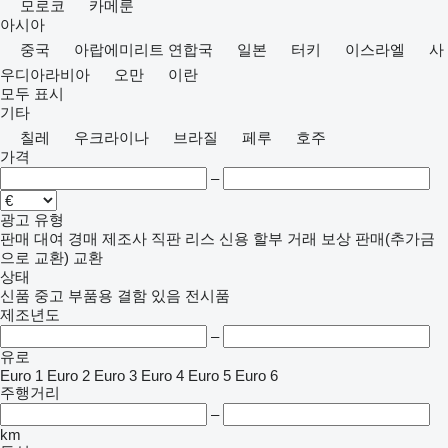
모로코
카메룬
아시아
중국
아랍에미리트 연합국
일본
터키
이스라엘
사
우디아라비아
오만
이란
모두 표시
기타
칠레
우크라이나
브라질
페루
호주
가격
–
광고 유형
판매
대여
경매
제조사 직판
리스
신용
할부 거래
보상 판매(추가금
으로 교환)
교환
상태
신품
중고
부품용
결함 있음
전시품
제조년도
–
유로
Euro 1
Euro 2
Euro 3
Euro 4
Euro 5
Euro 6
주행거리
–
km