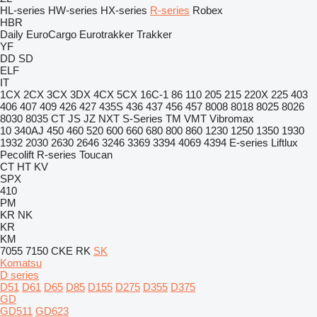
HL-series
HW-series
HX-series
R-series
Robex
HBR
Daily
EuroCargo
Eurotrakker
Trakker
YF
DD
SD
ELF
IT
1CX
2CX
3CX
3DX
4CX
5CX
16C-1
86
110
205
215
220X
225
403
406
407
409
426
427
435S
436
437
456
457
8008
8018
8025
8026
8030
8035
CT
JS
JZ
NXT
S-Series
TM
VMT
Vibromax
10
340AJ
450
460
520
600
660
680
800
860
1230
1250
1350
1930
1932
2030
2630
2646
3246
3369
3394
4069
4394
E-series
Liftlux
Pecolift
R-series
Toucan
CT
HT
KV
SPX
410
PM
KR
NK
KR
KM
7055
7150
CKE
RK
SK
Komatsu
D series
D51
D61
D65
D85
D155
D275
D355
D375
GD
GD511
GD623