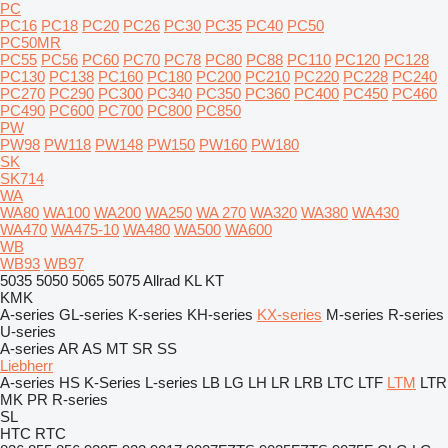
PC
PC16
PC18
PC20
PC26
PC30
PC35
PC40
PC50
PC50MR
PC55
PC56
PC60
PC70
PC78
PC80
PC88
PC110
PC120
PC128
PC130
PC138
PC160
PC180
PC200
PC210
PC220
PC228
PC240
PC270
PC290
PC300
PC340
PC350
PC360
PC400
PC450
PC460
PC490
PC600
PC700
PC800
PC850
PW
PW98
PW118
PW148
PW150
PW160
PW180
SK
SK714
WA
WA80
WA100
WA200
WA250
WA 270
WA320
WA380
WA430
WA470
WA475-10
WA480
WA500
WA600
WB
WB93
WB97
5035
5050
5065
5075
Allrad
KL
KT
KMK
A-series
GL-series
K-series
KH-series
KX-series
M-series
R-series
U-series
A-series
AR
AS
MT
SR
SS
Liebherr
A-series
HS
K-Series
L-series
LB
LG
LH
LR
LRB
LTC
LTF
LTM
LTR
MK
PR
R-series
SL
HTC
RTC