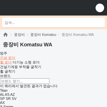
중장비
중장비 Komatsu
중장비 Komatsu WA
중장비 Komatsu WA
범주
건설 로더
휠 로더
다기능 소형 로더
건설기계용 부착물
굴착기
휠 굴착기
브랜드
이 쿼리에서 발견된 결과가 없습니다
Titan
AL
AS
AZ
SP
SR
SV
AX
X-Series