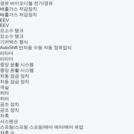
경유
바이오디젤
전기/경유
배출가스 저감장치
배출가스 저감장치
EEV
EEV
요소수 탱크
요소수 탱크
기어박스 형식
AutoShift
반자동
수동
자동
정유압식
리타더
리타더
중앙 윤활 시스템
중앙 윤활 시스템
차동 잠금 장치
차동 잠금 장치
객실
히터
히터
공조 장치
공조 장치
차축
서스펜션
스프링/스프링
스프링/에어
에어/에어
유압
차축 수