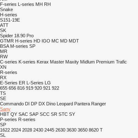
F-series
L-series
MH
RH
Snake
H-series
S151-19E
ATT
SK
Spider 18.90 Pro
GTMR
H-series
HD
IGO
MC
MD
MDT
BSA
M-series
SP
MR
RW
C-series
K-series
Kerax
Master
Maxity
Midlum
Premium
Trafic
XN
R-series
RX
E-Series
ER
L-Series
LG
655
656
816
919
920
921
922
TS
SE
Commando
DI
DP
DX
Dino
Leopard
Pantera
Ranger
Sany
HBT
QY
SAC
SAP
SCC
SR
STC
SY
P-series
R-series
SP
1622
2024
2028
2430
2445
2630
3630
3650
8620 T
SL