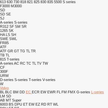
613
630
730
818
821
825
830
835
5500
S series
F3000
M3000
SD
SD
SE
SJ
A-series
S-series
R312
SF
SM
SR
1265
SK
HA
LS
SH
SWE
SWL
FR85
ATF
ATF
GR
GT
TG
TL
TR
TB
TL
815
T-series
A-series
AC
RC
TC
TL
TV
TW
CF
300F
URW
D-series
S-series
T-series
V-series
W
Volvo
BL
BLC
BM
DD
EC
ECR
EW
EWR
FL
FM
FMX
G-series
L-series
LM
SD
AB
MT
Super
6003
BS
DPU
ET
EW
EZ
RD
RT
WL