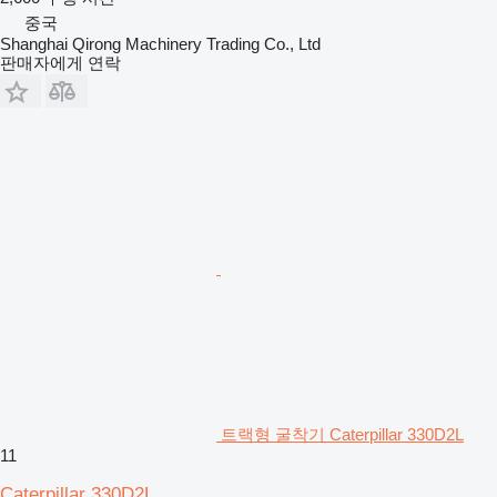
중국
Shanghai Qirong Machinery Trading Co., Ltd
판매자에게 연락
트랙형 굴착기 Caterpillar 330D2L
11
Caterpillar 330D2L