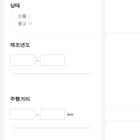
336
VMT
상태
340
Vibromax
신품
345
중고
349
350
365
제조년도
374
390
–
395
416
420
424
426
주행거리
428
430
–
km
432
434
444
589