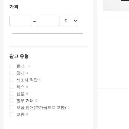
308
426
2646
R-series
L-series
XG
독일
가격
311
427
3246
LM
XM
벨기에
312
435S
3369
SD
XP
프랑스
313
436
3394
XR
–
노르웨이
314
437
4069
XS
이탈리아
315
456
4394
XZ
316
457
E-series
ZL
317
8008
Liftlux
318
8018
Pecolift
광고 유형
319
8025
R-series
판매
320
8026
Toucan
경매
321
8030
제조사 직판
322
8035
리스
323
CT
신용
324
JS
할부 거래
325
JZ
보상 판매(추가금으로 교환)
326
NXT
교환
329
S-Series
330
TM