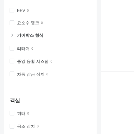
966
972
EEV
973
980
요소수 탱크
982
기어박스 형식
988
990
리타더
992
AP
중앙 윤활 시스템
C-series
CB
차동 잠금 장치
CS
D series
E-series
객실
F-series
GC
히터
IT
M-series
공조 장치
MH