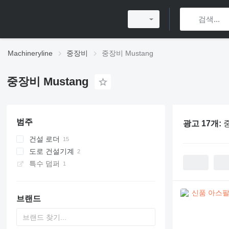
Machineryline
중장비
중장비 Mustang
중장비 Mustang
범주
광고 17개:
중
건설 로더
도로 건설기계
스키드 스티어
특수 덤퍼
다기능 소형 로더
아스팔트 밀링 머신
휠 로더
미니 덤퍼
컴팩트 트랙 로더
브랜드