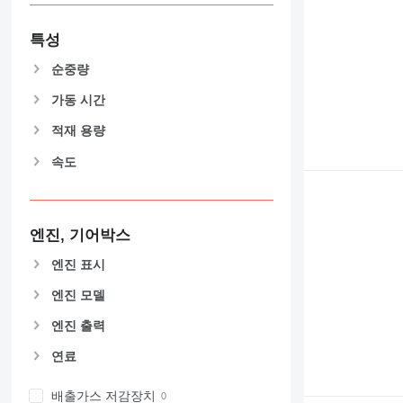
826
906
특성
907
순중량
908
가동 시간
910
914
적재 용량
918
속도
924
926
928
930
엔진, 기어박스
931
엔진 표시
938
엔진 모델
950
953
엔진 출력
955
연료
962
963
배출가스 저감장치